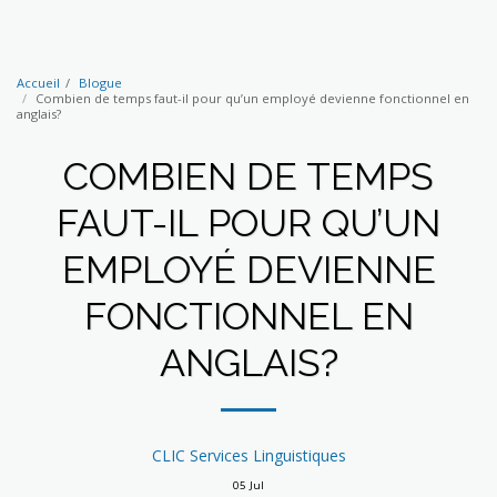
Accueil
Blogue
Combien de temps faut-il pour qu’un employé devienne fonctionnel en
anglais?
COMBIEN DE TEMPS
FAUT-IL POUR QU’UN
EMPLOYÉ DEVIENNE
FONCTIONNEL EN
ANGLAIS?
CLIC Services Linguistiques
05
Jul