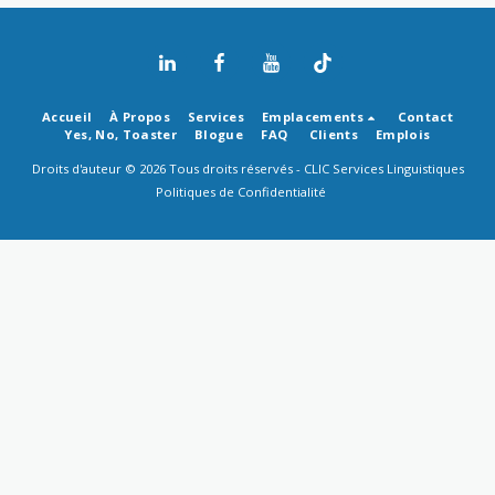
Accueil
À Propos
Services
Emplacements
Contact
Yes, No, Toaster
Blogue
FAQ
Clients
Emplois
Droits d'auteur © 2026 Tous droits réservés -
CLIC Services Linguistiques
Politiques de Confidentialité