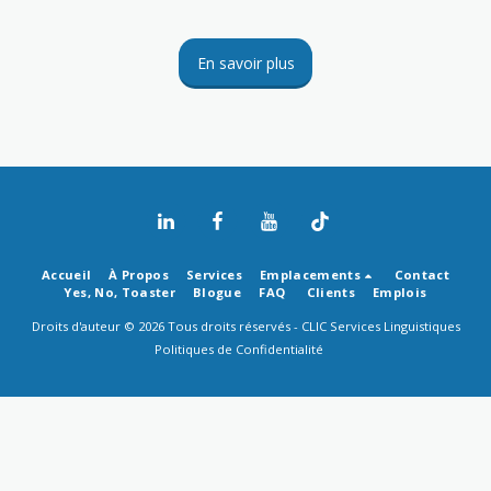
En savoir plus
Accueil
À Propos
Services
Emplacements
Contact
Yes, No, Toaster
Blogue
FAQ
Clients
Emplois
Droits d'auteur © 2026 Tous droits réservés -
CLIC Services Linguistiques
Politiques de Confidentialité