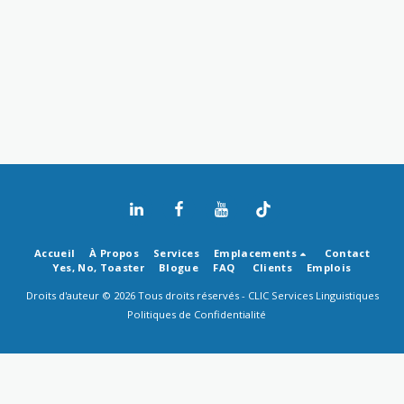
Accueil
À Propos
Services
Emplacements
Contact
Yes, No, Toaster
Blogue
FAQ
Clients
Emplois
Droits d'auteur © 2026 Tous droits réservés -
CLIC Services Linguistiques
Politiques de Confidentialité