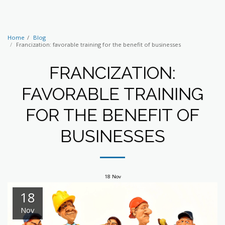
Home
Blog
Francization: favorable training for the benefit of businesses
FRANCIZATION:
FAVORABLE TRAINING
FOR THE BENEFIT OF
BUSINESSES
18
Nov
18
Nov